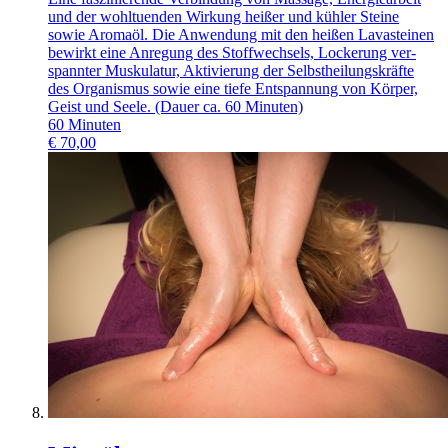
und der wohltuenden Wirkung heißer und kühler Steine
sowie Aromaöl. Die Anwendung mit den heißen Lavasteinen
bewirkt eine Anregung des Stoffwechsels, Lockerung ver-
spannter Muskulatur, Aktivierung der Selbstheilungskräfte
des Organismus sowie eine tiefe Entspannung von Körper,
Geist und Seele. (Dauer ca. 60 Minuten)
60
Minuten
€
70,00