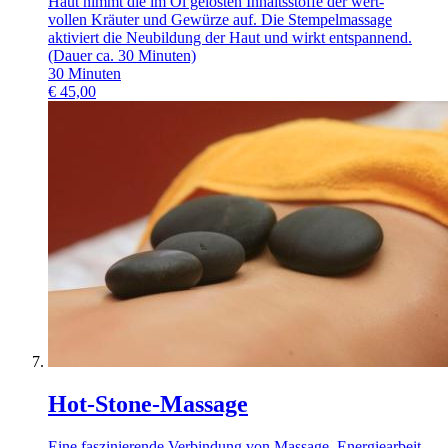
Haut nimmt die im Öl gelösten Inhaltsstoffe der wert-
vollen Kräuter und Gewürze auf. Die Stempelmassage
aktiviert die Neubildung der Haut und wirkt entspannend.
(Dauer ca. 30 Minuten)
30
Minuten
€
45,00
Hot-Stone-Massage
Eine faszinierende Verbindung von Massage, Energiearbeit