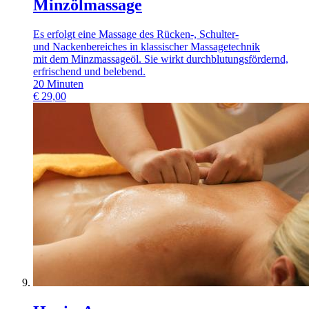
Minzölmassage
Es erfolgt eine Massage des Rücken-, Schulter-
und Nackenbereiches in klassischer Massagetechnik
mit dem Minzmassageöl. Sie wirkt durchblutungsfördernd,
erfrischend und belebend.
20
Minuten
€
29,00