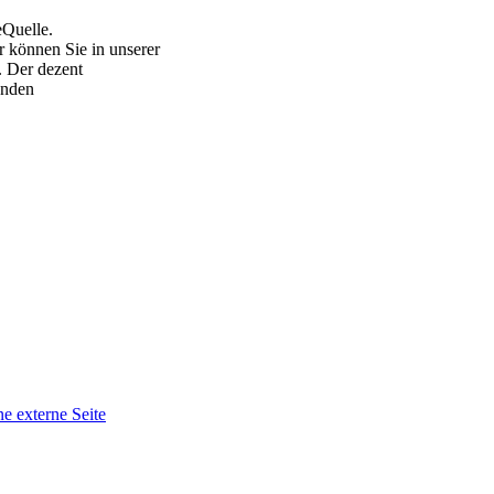
eQuelle.
 können Sie in unserer
. Der dezent
unden
ne externe Seite