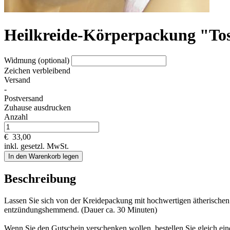
Heilkreide-Körperpackung "To
Widmung (optional)
Zeichen verbleibend
Versand
-
Postversand
Zuhause ausdrucken
Anzahl
€
33,00
inkl. gesetzl. MwSt.
In den Warenkorb legen
Beschreibung
Lassen Sie sich von der Kreidepackung mit hochwertigen ätherischen 
entzündungshemmend. (Dauer ca. 30 Minuten)
Wenn Sie den Gutschein verschenken wollen, bestellen Sie gleich ei