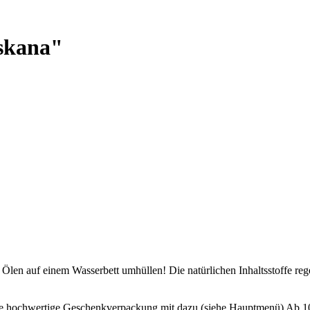
skana"
Ölen auf einem Wasserbett umhüllen! Die natürlichen Inhaltsstoffe reg
ne hochwertige Geschenkverpackung mit dazu (siehe Hauptmenü) Ab 100