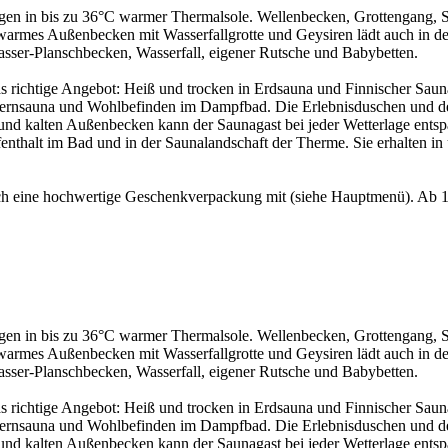
gen in bis zu 36°C warmer Thermalsole. Wellenbecken, Grottengang, 
armes Außenbecken mit Wasserfallgrotte und Geysiren lädt auch in de
asser-Planschbecken, Wasserfall, eigener Rutsche und Babybetten.
s richtige Angebot: Heiß und trocken in Erdsauna und Finnischer Sauna
ernsauna und Wohlbefinden im Dampfbad. Die Erlebnisduschen und d
nd kalten Außenbecken kann der Saunagast bei jeder Wetterlage ents
fenthalt im Bad und in der Saunalandschaft der Therme. Sie erhalten 
ch eine hochwertige Geschenkverpackung mit (siehe Hauptmenü). Ab 10
gen in bis zu 36°C warmer Thermalsole. Wellenbecken, Grottengang, 
armes Außenbecken mit Wasserfallgrotte und Geysiren lädt auch in de
asser-Planschbecken, Wasserfall, eigener Rutsche und Babybetten.
s richtige Angebot: Heiß und trocken in Erdsauna und Finnischer Sauna
ernsauna und Wohlbefinden im Dampfbad. Die Erlebnisduschen und d
nd kalten Außenbecken kann der Saunagast bei jeder Wetterlage ents