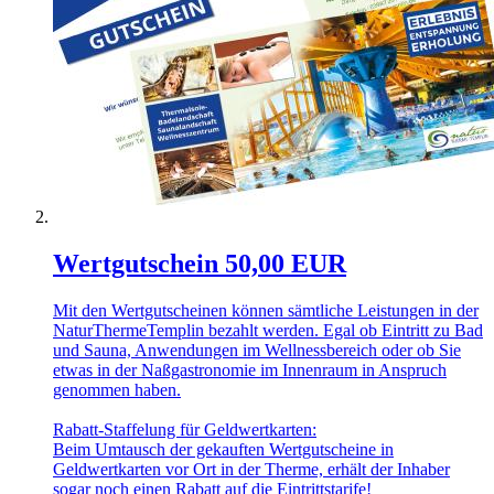
Wertgutschein 50,00 EUR
Mit den Wertgutscheinen können sämtliche Leistungen in der
NaturThermeTemplin bezahlt werden. Egal ob Eintritt zu Bad
und Sauna, Anwendungen im Wellnessbereich oder ob Sie
etwas in der Naßgastronomie im Innenraum in Anspruch
genommen haben.
Rabatt-Staffelung für Geldwertkarten:
Beim Umtausch der gekauften Wertgutscheine in
Geldwertkarten vor Ort in der Therme, erhält der Inhaber
sogar noch einen Rabatt auf die Eintrittstarife!