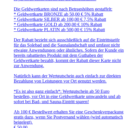
Die Geldwertkarten sind nach Betragshöhen gestaffelt:
* Geldwertkarte BRONZE ab 50,00 € 5% Rabatt
* Geldwertkarte SILBER ab 100,00 € 7,5% Rabatt
* Geldwertkarte GOLD ab 200,00 € 10% Rabatt
* Geldwertkarte PLATIN ab 500,00 € 15% Rabatt
Der Rabatt bezieht sich ausschließlich auf die Eintrittstarife
für das Solebad und die Saunalandschaft und umfasst nicht
etwaige Anwendungen oder ähnliches. Sofern der Kunde ein
bereits rabattiertes Produkt mit dem Guthaben der
Geldwertkarte bezahlt, kommt der Rabatt dieser Karte nicht
zur Anwendung.
Natürlich kann der Wertgutschein auch einfach zur direkten
Bezahlung von Leistungen vor Ort genutzt werden.
*Es ist also ganz einfach*: Wertgutschein ab 50 Euro
bestellen, vor Ort in eine Geldwertkarte umwandeln und ab
sofort bei Bad- und Sauna-Eintritt sparen!
Ab 100 € Bestellwert erhalten Sie eine Geschenkverpackung
gratis dazu, wenn Sie Postversand wählen (wird automatisch
beigelegt).
€
50,00